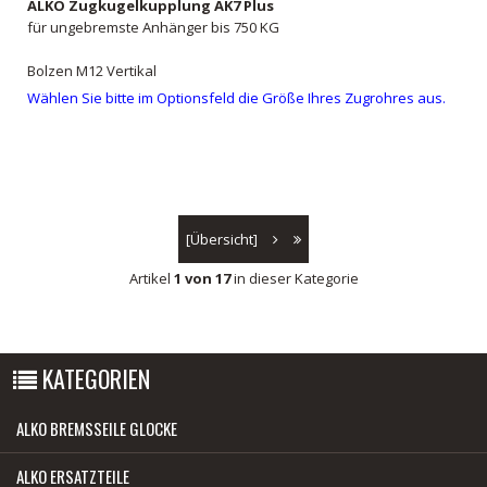
ALKO Zugkugelkupplung AK7 Plus
für ungebremste Anhänger bis 750 KG
Bolzen M12 Vertikal
Wählen Sie bitte im Optionsfeld die Größe Ihres Zugrohres aus.
[Übersicht]
Artikel
1 von 17
in dieser Kategorie
KATEGORIEN
ALKO BREMSSEILE GLOCKE
ALKO ERSATZTEILE