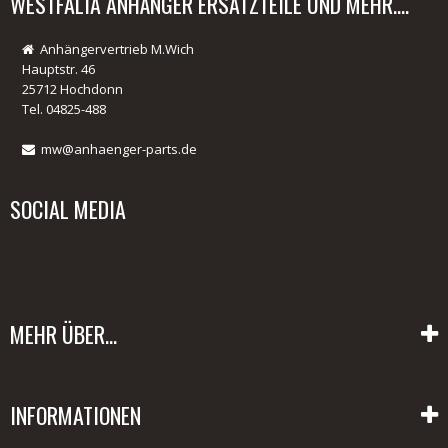
WESTFALIA ANHÄNGER ERSATZTEILE UND MEHR....
Anhängervertrieb M.Wich
Hauptstr. 46
25712 Hochdonn
Tel. 04825-488
mw@anhaenger-parts.de
SOCIAL MEDIA
MEHR ÜBER...
Datenschutz
INFORMATIONEN
Unsere AGB's
Impressum