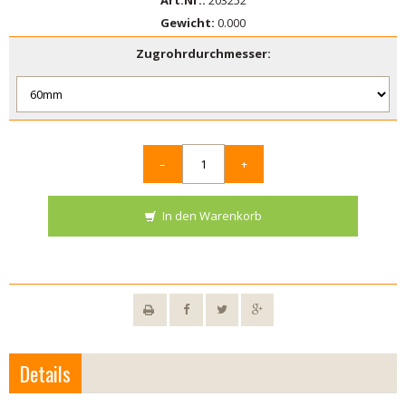
Art.Nr.:
203252
Gewicht:
0.000
Zugrohrdurchmesser:
–
+
In den Warenkorb
Details