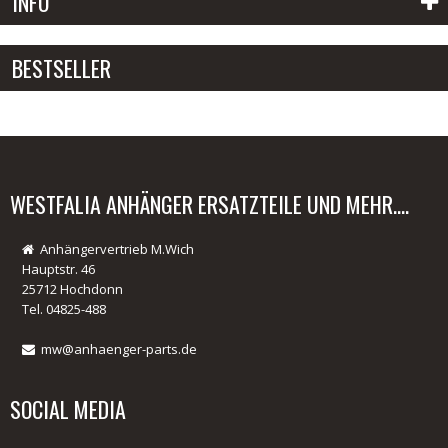
INFO
Passwort:
BESTSELLER
Radlager für alle Westfalia Anh
Anmelden
Passwort vergessen?
02.
WESTFALIA ANHÄNGER ERSATZTEILE UND MEHR....
änger
Anhängervertrieb M.Wich
Hauptstr. 46
25712 Hochdonn
Tel. 04825-488
mw@anhaenger-parts.de
SOCIAL MEDIA