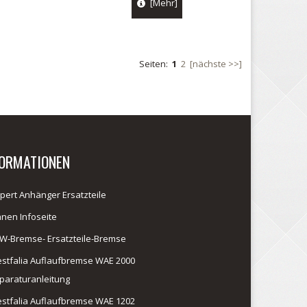
[Mehr]
Seiten:
1
2
[nächste >>]
FORMATIONEN
pert Anhänger Ersatzteile
anen Infoseite
W-Bremse- Ersatzteile-Bremse
stfalia Auflaufbremse WAE 2000
paraturanleitung
stfalia Auflaufbremse WAE 1202