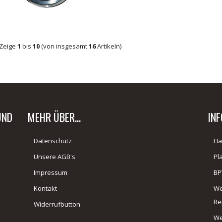
Zeige
1
bis
10
(von insgesamt
16
Artikeln)
UND
MEHR ÜBER...
IN
Datenschutz
Ha
Unsere AGB's
Pl
Impressum
BP
Kontakt
We
Re
Widerrufbutton
We