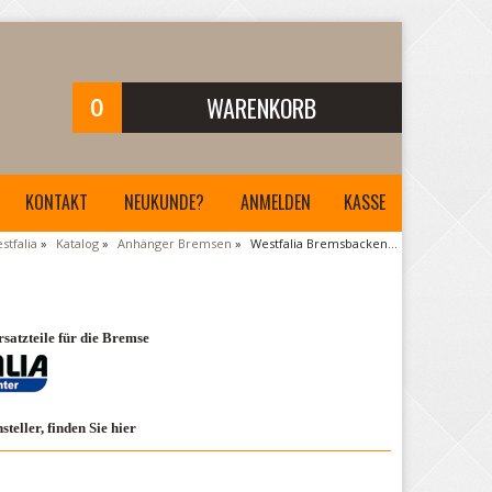
0
WARENKORB
Ihr Warenkorb ist leer.
KONTAKT
NEUKUNDE?
ANMELDEN
KASSE
stfalia
»
Katalog
»
Anhänger Bremsen
»
Westfalia Bremsbacken...
atzteile für die Bremse
eller, finden Sie hier