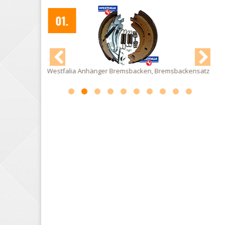
Westfalia Anhänger Bremsbacken
02.
remsbackensatz