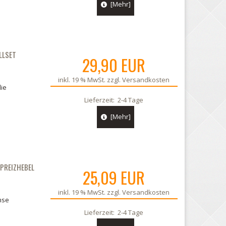
[Mehr]
msseile,Bremsse ilsatz
Westfalia Anhänger Bremsen-Nachste
05.
LLSET
29,90 EUR
inkl. 19 % MwSt. zzgl.
Versandkosten
die
Lieferzeit:
2-4 Tage
[Mehr]
PREIZHEBEL
25,09 EUR
inkl. 19 % MwSt. zzgl.
Versandkosten
mse
Lieferzeit:
2-4 Tage