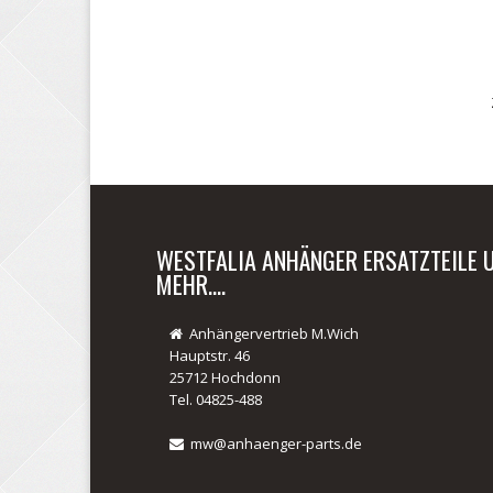
WESTFALIA ANHÄNGER ERSATZTEILE 
MEHR....
Anhängervertrieb M.Wich
Hauptstr. 46
25712 Hochdonn
Tel. 04825-488
mw@anhaenger-parts.de