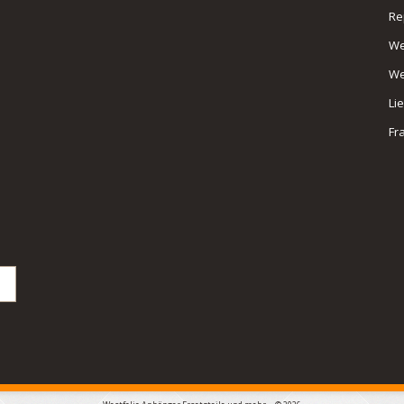
Re
We
We
Li
Fr