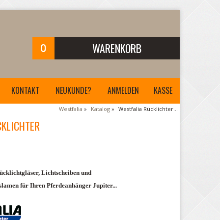
0
WARENKORB
Ihr Warenkorb ist leer.
KONTAKT
NEUKUNDE?
ANMELDEN
KASSE
Westfalia
»
Katalog
»
Westfalia Rücklichter...
CKLICHTER
ücklichtgläser, Lichtscheiben und
slamen für Ihren Pferdeanhänger Jupiter...