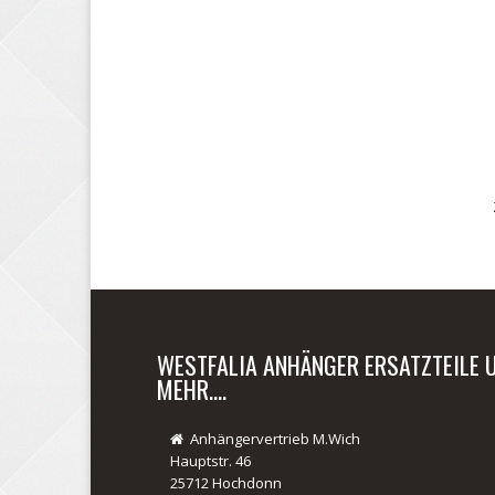
WESTFALIA ANHÄNGER ERSATZTEILE 
MEHR....
Anhängervertrieb M.Wich
Hauptstr. 46
25712 Hochdonn