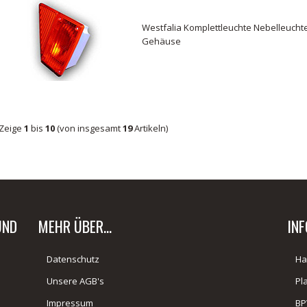
Westfalia Komplettleuchte Nebelleuchte
Gehäuse
Zeige
1
bis
10
(von insgesamt
19
Artikeln)
UND
MEHR ÜBER...
IN
Datenschutz
Ha
Unsere AGB's
Pl
Impressum
BP