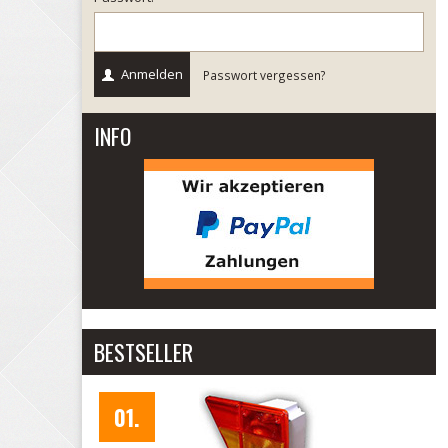
Anmelden
Passwort vergessen?
INFO
BESTSELLER
Rü
02.