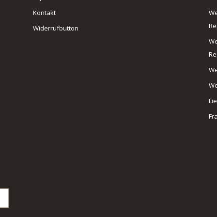
Kontakt
We
Re
Widerrufbutton
We
Re
We
We
Li
Fr