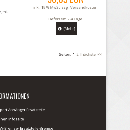
inkl. 19 % MwSt. zzgl.
Versandkosten
, mit
Lieferzeit:
2-4 Tage
[Mehr]
Seiten:
1
2
[nächste >>]
FORMATIONEN
pert Anhänger Ersatzteile
anen Infoseite
W-Bremse- Ersatzteile-Bremse