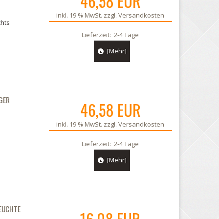
46,58 EUR
inkl. 19 % MwSt. zzgl.
Versandkosten
chts
Lieferzeit:
2-4 Tage
[Mehr]
GER
46,58 EUR
inkl. 19 % MwSt. zzgl.
Versandkosten
Lieferzeit:
2-4 Tage
[Mehr]
heibe rechts Westfalia Anhänger
Westfalia Kennzeichenleuchte , Nummern
05.
te
EUCHTE
16,08 EUR