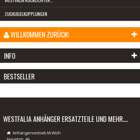
ZUGKUGELKUPPLUNGEN
WILLKOMMEN ZURÜCK!
E-Mail-Adresse:
INFO
Passwort:
BESTSELLER
Anmelden
Passwort vergessen?
01.
WESTFALIA ANHÄNGER ERSATZTEILE UND MEHR....
Radlager Heinemann Anhänger
Anhängervertrieb M.Wich
Hauptstr. 46