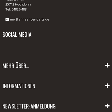
25712 Hochdonn
Tel. 04825-488
mw@anhaenger-parts.de
SOCIAL MEDIA
MEHR ÜBER...
Datenschutz
INFORMATIONEN
Unsere AGB's
Impressum
Hapert Anhänger Ersatzteile
Kontakt
NEWSLETTER-ANMELDUNG
Planen Infoseite
Widerrufbutton