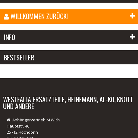
WILLKOMMEN ZURÜCK!
E-Mail-Adresse:
INFO
Passwort:
BESTSELLER
Anmelden
Passwort vergessen?
02.
WESTFALIA ERSATZTEILE, HEINEMANN, AL-KO, KNOTT
UND ANDERE
ALKO Flanschmutter, Achsmutter
Anhängervertrieb M.Wich
Hauptstr. 46
25712 Hochdonn