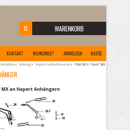
0
WARENKORB
Ihr Warenkorb ist leer.
KONTAKT
NEUKUNDE?
ANMELDEN
KASSE
Westfalia
»
Katalog
»
Hapert Auflaufbremse
»
PAV/SR 2.7 Ausf. MX
NHÄNGER
ng MX an Hapert Anhängern