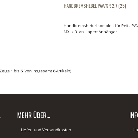
HANDBREMSHEBEL PAV/SR 2.7 (25)
Handbremshebel PAV/SR 2.7 (25)
03.
Handbremshebel komplett für Peitz PAV
MX, z.B. an Hapert Anhänger
Zeige
1
bis
6
(von insgesamt
6
Artikeln)
,
MEHR ÜBER...
IN
Liefer- und Versandkosten
Ha