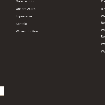
Datenschutz
Pl
Unsere AGB's
BP
Impressum
We
Re
Kontakt
We
Widerrufbutton
Re
We
We