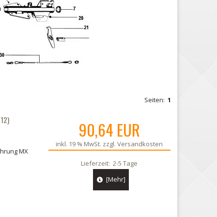
Seiten:
1
12)
90,64 EUR
inkl. 19 % MwSt. zzgl.
Versandkosten
ührung MX
Lieferzeit:
2-5 Tage
[Mehr]