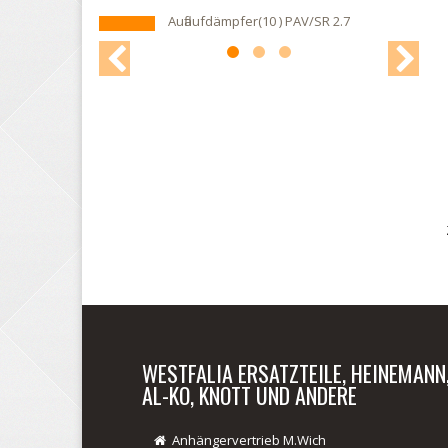
10 ) PAV/SR 2.7
Faltenbalg PAV/SR 2.7 MX (16)
02.
WESTFALIA ERSATZTEILE, HEINEMANN
AL-KO, KNOTT UND ANDERE
Anhängervertrieb M.Wich