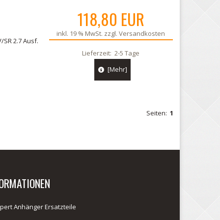
118,80 EUR
inkl. 19 % MwSt. zzgl.
Versandkosten
/SR 2.7 Ausf.
Lieferzeit:
2-5 Tage
[Mehr]
Seiten:
1
FORMATIONEN
pert Anhänger Ersatzteile