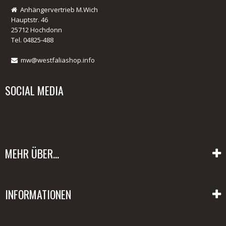
Anhängervertrieb M.Wich
Hauptstr. 46
25712 Hochdonn
Tel. 04825-488
mw@westfaliashop.info
SOCIAL MEDIA
MEHR ÜBER...
Liefer- und Versandkosten
INFORMATIONEN
Datenschutz
Unsere AGB's
Hapert Anhänger Ersatzteile
Impressum