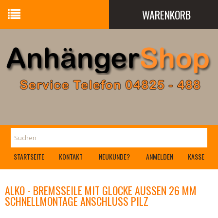
WARENKORB
Ihr Warenkorb ist leer.
STARTSEITE
KONTAKT
NEUKUNDE?
ANMELDEN
KASSE
ALKO - BREMSSEILE MIT GLOCKE AUSSEN 26 MM S
CHNELLMONTAGE ANSCHLUSS PILZ