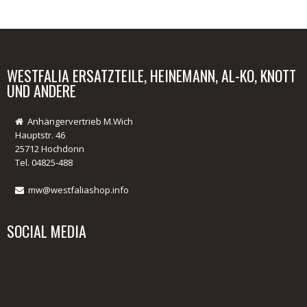
Anmelden
Passwort vergessen?
01.
WESTFALIA ERSATZTEILE, HEINEMANN, AL-KO, KNOTT
UND ANDERE
Faltenbalg BPW ZAF 2.0-2 (449)
Anhängervertrieb M.Wich
Hauptstr. 46
25712 Hochdonn
Tel. 04825-488
mw@westfaliashop.info
SOCIAL MEDIA