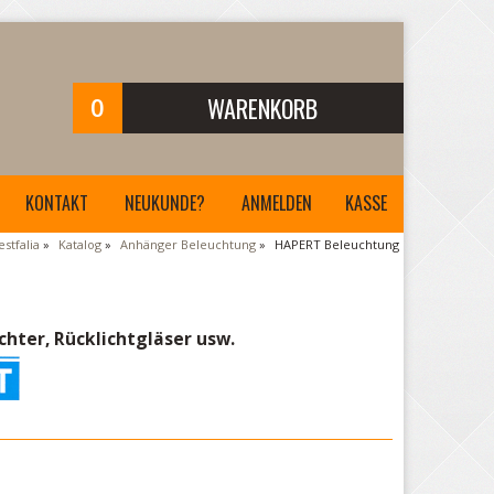
0
WARENKORB
Ihr Warenkorb ist leer.
KONTAKT
NEUKUNDE?
ANMELDEN
KASSE
stfalia
»
Katalog
»
Anhänger Beleuchtung
»
HAPERT Beleuchtung
hter, Rücklichtgläser usw.