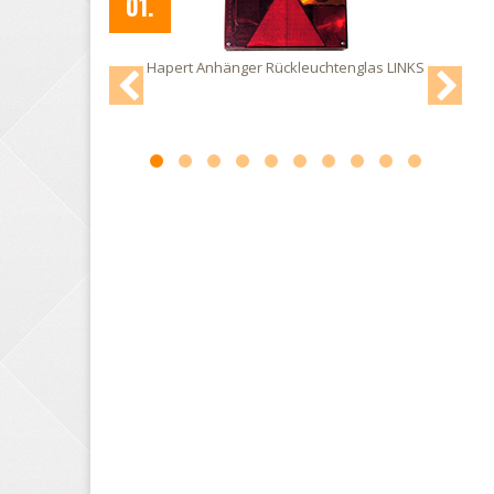
02.
las LINKS