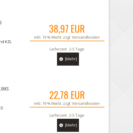
S
38,97 EUR
inkl. 19 % MwSt. zzgl.
Versandkosten
nd KZL
Lieferzeit:
2-5 Tage
[Mehr]
LINKS
22,78 EUR
inkl. 19 % MwSt. zzgl.
Versandkosten
KS
Lieferzeit:
2-5 Tage
[Mehr]