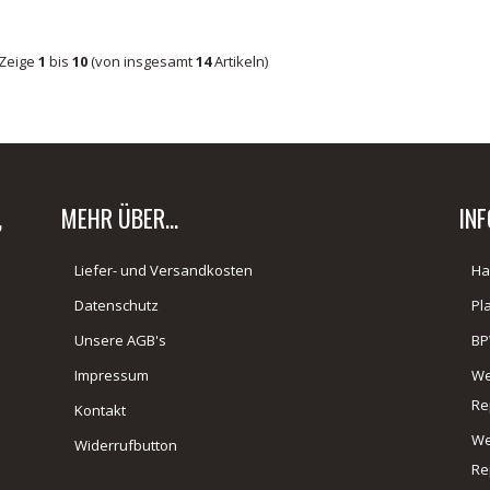
Zeige
1
bis
10
(von insgesamt
14
Artikeln)
,
MEHR ÜBER...
IN
Liefer- und Versandkosten
Ha
Datenschutz
Pl
Unsere AGB's
BP
Impressum
We
Re
Kontakt
We
Widerrufbutton
Re