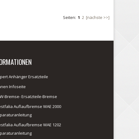
Seiten:
1
2
[nächste >>]
FORMATIONEN
pert Anhänger Ersatzteile
anen Infoseite
W-Bremse- Ersatzteile-Bremse
stfalia Auflaufbremse WAE 2000
paraturanleitung
stfalia Auflaufbremse WAE 1202
paraturanleitung