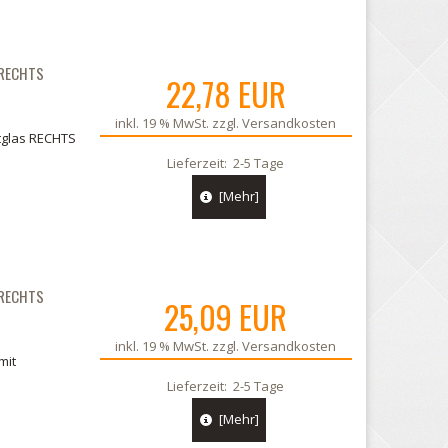
RECHTS
22,78 EUR
inkl. 19 % MwSt. zzgl.
Versandkosten
tglas RECHTS
Lieferzeit:
2-5 Tage
[Mehr]
RECHTS
25,09 EUR
inkl. 19 % MwSt. zzgl.
Versandkosten
mit
Lieferzeit:
2-5 Tage
[Mehr]
er Rückleuchte Rechts
Hapert Anhänger Rückleuchtenglas 