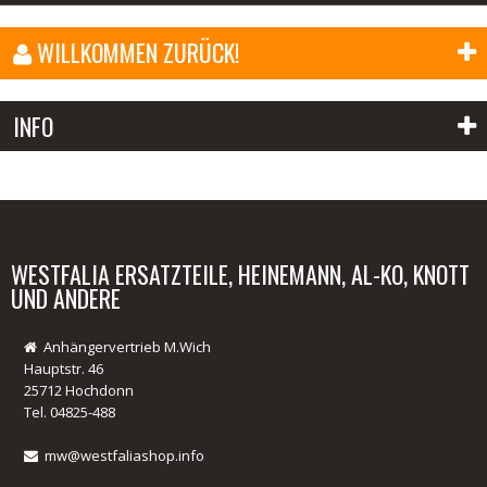
WILLKOMMEN ZURÜCK!
E-Mail-Adresse:
INFO
Passwort:
Anmelden
Passwort vergessen?
WESTFALIA ERSATZTEILE, HEINEMANN, AL-KO, KNOTT
UND ANDERE
Anhängervertrieb M.Wich
Hauptstr. 46
25712 Hochdonn
Tel. 04825-488
mw@westfaliashop.info